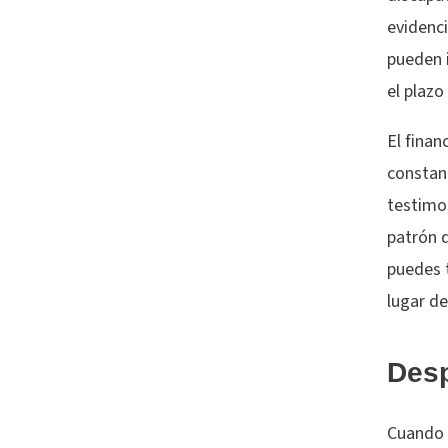
evidenc
pueden 
el plazo
El finan
constan
testimo
patrón d
puedes 
lugar de
Desp
Cuando 