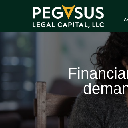
A
Financia
deman