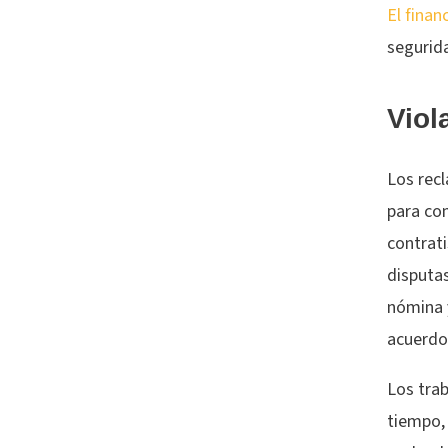
El finan
segurid
Viol
Los rec
para co
contrat
disputas
nómina y
acuerdo
Los tra
tiempo, 