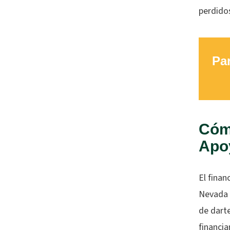
perdido
Par
Cóm
Apoy
El fina
Nevada n
de darte
financi