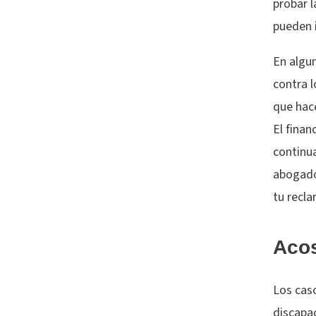
probar l
pueden 
En algu
contra l
que hac
El finan
continua
abogado
tu recl
Acos
Los caso
discapa