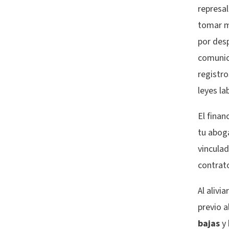
represal
tomar m
por desp
comunic
registro
leyes la
El finan
tu abog
vinculad
contrat
Al alivi
previo 
bajas
y 