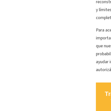
reconst
y límite
complet
Para ace
importa
que nues
probabil
ayudar 
autoriz
Tr