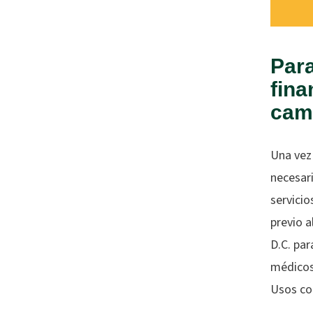
Para
fina
cam
Una vez 
necesari
servicio
previo 
D.C. par
médicos
Usos co