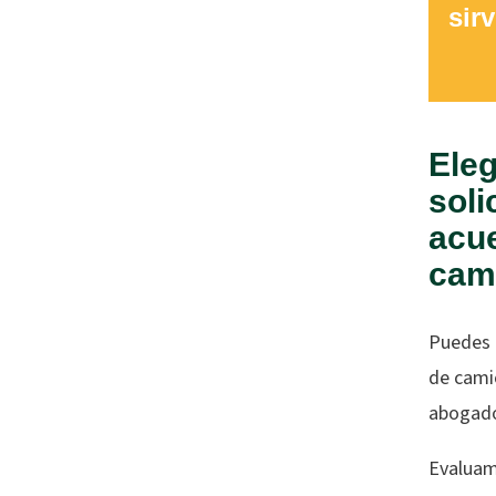
sir
Eleg
soli
acue
cam
Puedes c
de cami
abogado
Evaluam