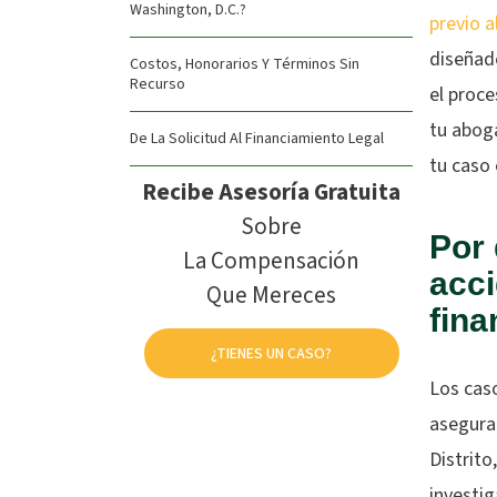
Washington, D.C.?
previo a
diseñad
Costos, Honorarios Y Términos Sin
Recurso
el proce
tu abog
De La Solicitud Al Financiamiento Legal
tu caso 
Recibe Asesoría Gratuita
Sobre
Por 
La Compensación
acc
Que Mereces
fina
¿TIENES UN CASO?
Los cas
asegura
Distrito
investi