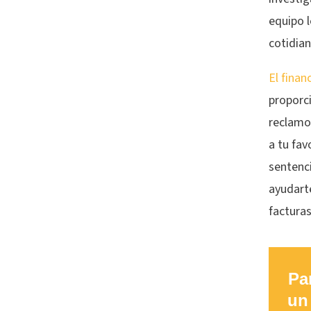
equipo l
cotidian
El finan
proporc
reclamo.
a tu fav
sentenc
ayudarte
factura
Pa
un