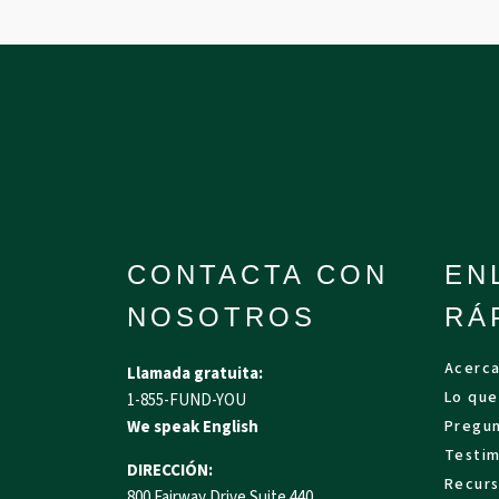
CONTACTA CON
EN
NOSOTROS
RÁ
Acerc
Llamada gratuita:
Lo que
1-855-FUND-YOU
We speak English
Pregun
Testim
DIRECCIÓN:
Recur
800 Fairway Drive Suite 440