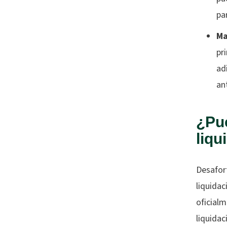
pa
Ma
pr
ad
an
¿Pue
liqu
Desafor
liquidac
oficialm
liquidac