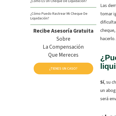
¿Cómo Es Un Cheque De Liquidación?
Las dem
tomar ig
¿Cómo Puedo Rastrear Mi Cheque De
Liquidación?
dificult
Recibe Asesoría Gratuita
cheque
Sobre
hacerlo.
La Compensación
Que Mereces
¿Pu
liqu
¿TIENES UN CASO?
Sí
, su c
un abog
será env