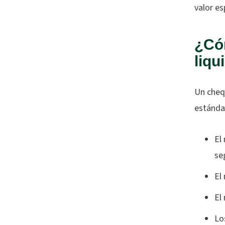
valor es
¿Có
liqu
Un chequ
estándar
El
se
El
El
Lo