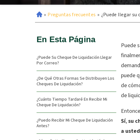
»
Preguntas frecuentes
»
¿Puede llegar su
En Esta Página
Puede s
finalme
¿Puede Su Cheque De Liquidación Llegar
Por Correo?
demanda
puede q
¿De Qué Otras Formas Se Distribuyen Los
Cheques De Liquidación?
de cómo
de liqui
¿Cuánto Tiempo Tardaré En Recibir Mi
Cheque De Liquidación?
Entonces
¿Puedo Recibir Mi Cheque De Liquidación
Sí
,
su c
Antes?
a usted