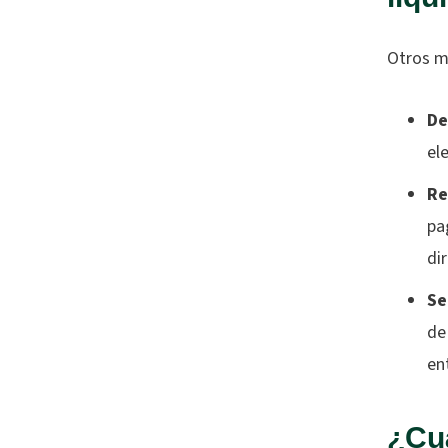
Otros mé
De
el
Re
pa
di
Se
de
en
¿Cuá