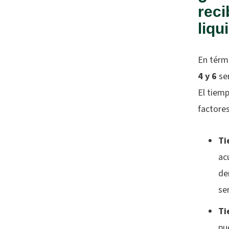
reci
liqu
En térm
4 y 6
sem
El tiem
factores
Ti
ac
de
se
Ti
pu