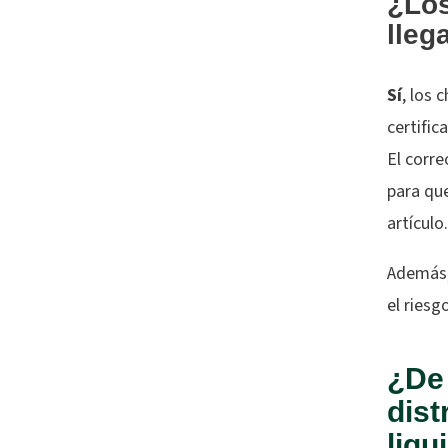
¿Los
lleg
Sí
, los 
certific
El corr
para qu
artículo.
Además, 
el riesg
¿De
dist
liqu