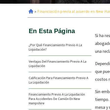
»
Financiación previa al acuerdo en New H
En Esta Página
Si ha re
abogado
¿Por Qué Financiamiento Previo A La
Liquidación?
una rec
Ventajas Del Financiamiento Previo A La
Dependie
Liquidación
que pue
Calificación Para Financiamiento Previo A
costos 
La Liquidación
Sin emba
Financiamiento Previo A La Liquidación
Para Accidentes De Camión En New
tiempo. 
Hampshire
mesa y m