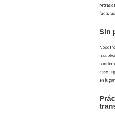
retraso
factura
Sin
Nosotr
resuelva
o indem
caso leg
en lugar
Prác
tran