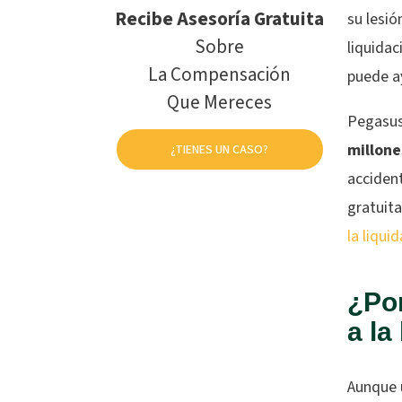
Recibe Asesoría Gratuita
su lesió
Sobre
liquida
La Compensación
puede ay
Que Mereces
Pegasus
millon
¿TIENES UN CASO?
acciden
gratuit
la liqu
¿Por
a la
Aunque 