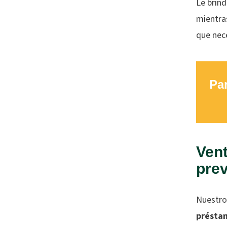
Le brind
mientra
que nec
Par
Vent
prev
Nuestr
présta