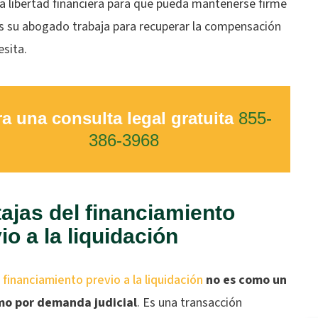
a libertad financiera para que pueda mantenerse firme
s su abogado trabaja para recuperar la compensación
esita.
a una consulta legal gratuita
855-
386-3968
ajas del financiamiento
io a la liquidación
o
financiamiento previo a la liquidación
no es como un
mo por demanda judicial
. Es una transacción