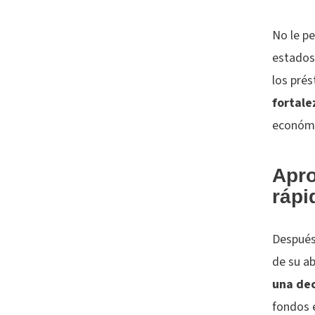
No le p
estados 
los prés
fortale
económ
Apro
rápi
Después 
de su a
una dec
fondos 