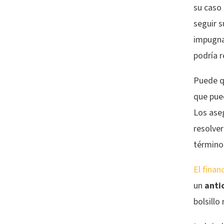
su caso 
seguir 
impugna
podría 
Puede qu
que pued
Los ase
resolver
término
El finan
un
anti
bolsillo