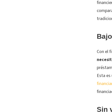
financie
compara
tradicio
Bajo
Con el f
necesi
préstamo
Esta es 
financi
financia
Sin 