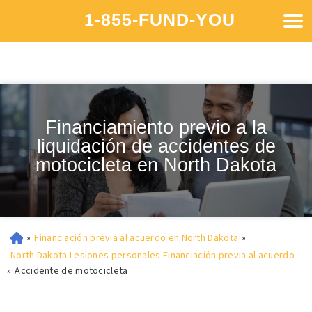
1-855-FUND-YOU
Financiamiento previo a la
liquidación de accidentes de
motocicleta en North Dakota
»
Financiación previa al acuerdo en North Dakota
»
North Dakota Lesiones personales Financiación previa al acuerdo
»
Accidente de motocicleta