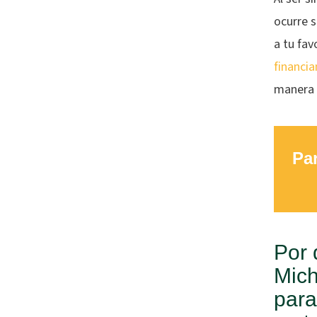
ocurre s
a tu fav
financi
manera 
Par
Por 
Mich
para