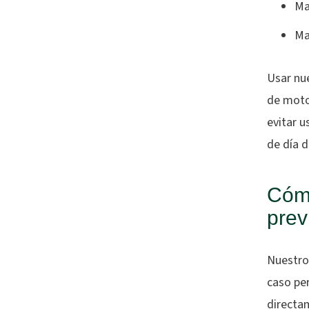
Ma
Ma
Usar nu
de moto
evitar u
de día d
Cómo
prev
Nuestro 
caso pe
directa