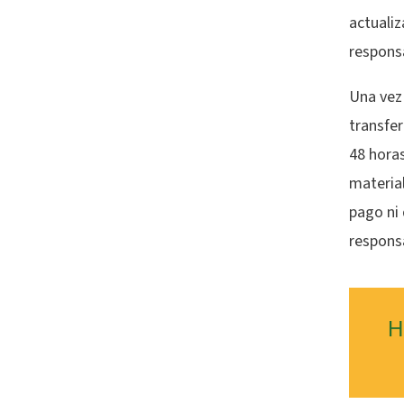
actualiz
responsa
Una vez
transfer
48 hora
materia
pago ni
respons
H