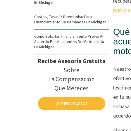
recupera
En Michigan
previo a
Costos, Tasas Y Reembolso Para
Financiamiento De Demandas En Michigan
Qué 
Cómo Solicitar Financiamiento Previo Al
acue
Acuerdo Por Accidentes De Motocicleta
En Michigan
moto
Recibe Asesoría Gratuita
Nuestro
Sobre
La Compensación
efectivo
Que Mereces
lesión e
en tu pu
¿TIENES UN CASO?
se basa 
acuerdo
Al ser s