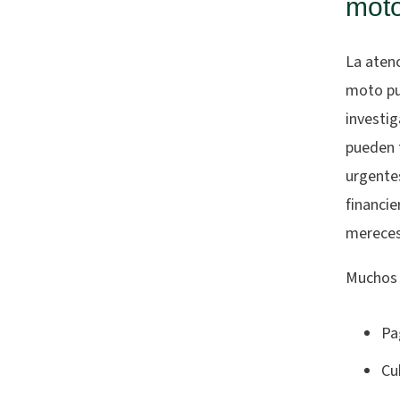
moto
La atenc
moto pu
investi
pueden 
urgente
financie
mereces
Muchos s
Pa
Cu