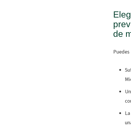
Eleg
prev
de m
Puedes c
Su
Mi
Un
co
La
un