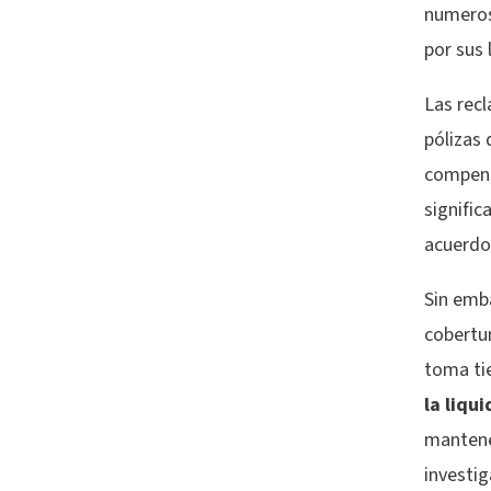
numeros
por sus 
Las rec
pólizas
compens
signific
acuerdo
Sin emba
cobertu
toma t
la liqu
mantene
investig