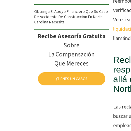
reembols
verifica
Obtenga El Apoyo Financiero Que Su Caso
De Accidente De Construcción En North
Vea si s
Carolina Necesita
liquidac
Recibe Asesoría Gratuita
llamánd
Sobre
La Compensación
Rec
Que Mereces
resp
allá
¿TIENES UN CASO?
Nort
Las rec
buscar u
empleado