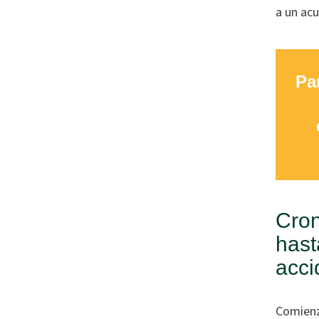
a un ac
Pa
Cron
hast
acci
Comienz