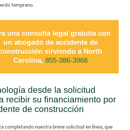
uerdo temprano.
ra una consulta legal gratuita con
un abogado de accidente de
construcción sirviendo a North
Carolina,
855-386-3968
ología desde la solicitud
a recibir su financiamiento por
dente de construcción
a completando nuestra breve solicitud en línea, que