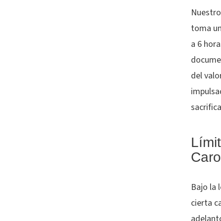
Nuestro 
toma un
a 6 hora
document
del val
impulsa
sacrific
Lími
Caro
Bajo la 
cierta 
adelant