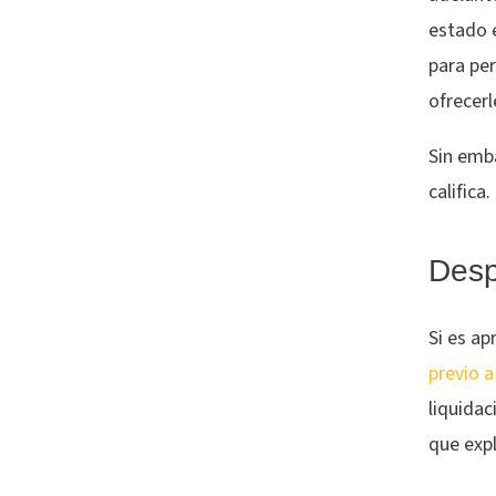
estado e
para pe
ofrecer
Sin emba
califica.
Desp
Si es a
previo a
liquidac
que expl