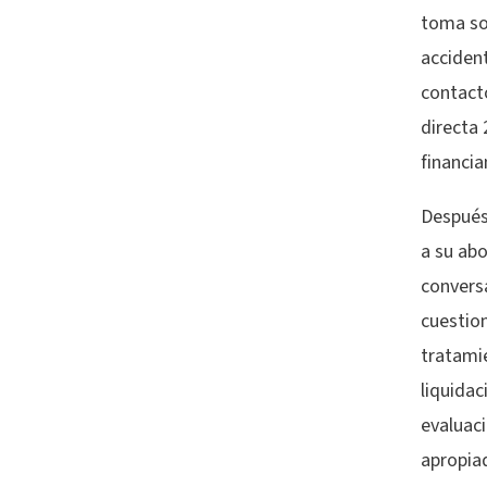
toma so
accident
contact
directa 
financia
Después
a su abo
conversa
cuestion
tratami
liquida
evaluac
apropia