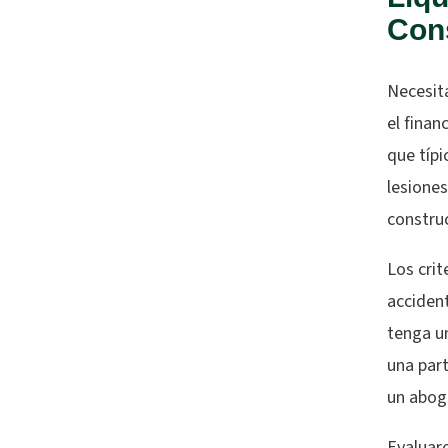
Cons
Necesita
el finan
que típi
lesiones
constru
Los crit
accident
tenga u
una par
un abog
Evaluare