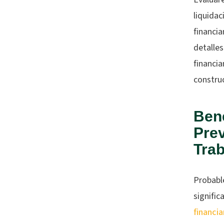
liquidac
financia
detalles
financia
construc
Bene
Prev
Tra
Probabl
signific
financia