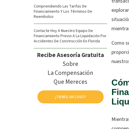
transacc
Comprendiendo Las Tarifas De
explora
Financiamiento Y Los Términos De
Reembolso
situaci
mientra
Contacte Hoy A Nuestro Equipo De
Financiamiento Previo A La Liquidación Por
Accidentes De Construcción En Florida
Como su
proporc
Recibe Asesoría Gratuita
nuestros
Sobre
La Compensación
Que Mereces
Cóm
Fina
¿TIENES UN CASO?
Liqu
Mientra
compens