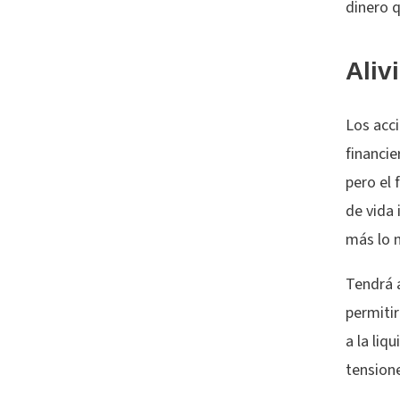
dinero q
Aliv
Los acc
financie
pero el 
de vida 
más lo 
Tendrá a
permitir
a la liq
tension