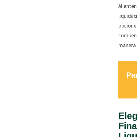
Al enten
liquida
opciones
compens
manera 
Par
Eleg
Fina
Liqu