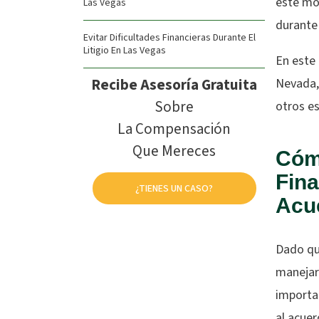
este mo
Las Vegas
durante
Evitar Dificultades Financieras Durante El
Litigio En Las Vegas
En este
Recibe Asesoría Gratuita
Nevada,
Sobre
otros e
La Compensación
Que Mereces
Cóm
Fina
¿TIENES UN CASO?
Acu
Dado qu
manejar
importa
al acue