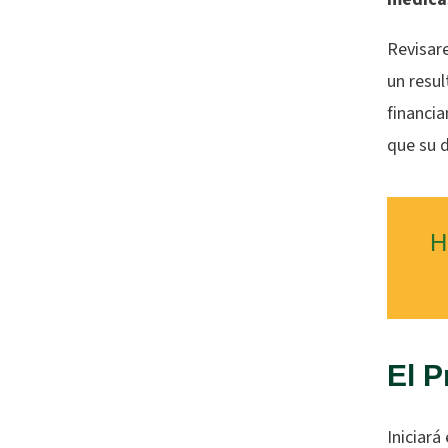
Revisar
un resul
financi
que su 
H
El P
Iniciará