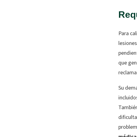
Requ
Para cal
lesione
pendient
que gen
reclama
Su dema
incluid
También
dificult
problem
médica