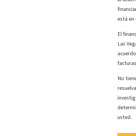
financi
está en
El finan
Las Vega
acuerdo
facturas
No tien
resuelva
investig
determi
usted.