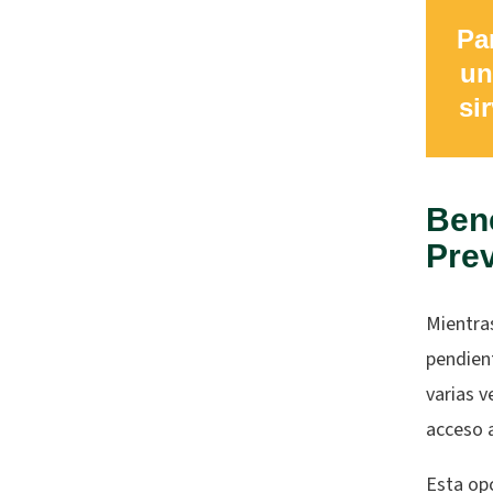
Pa
un
si
Bene
Prev
Mientra
pendient
varias v
acceso 
Esta op