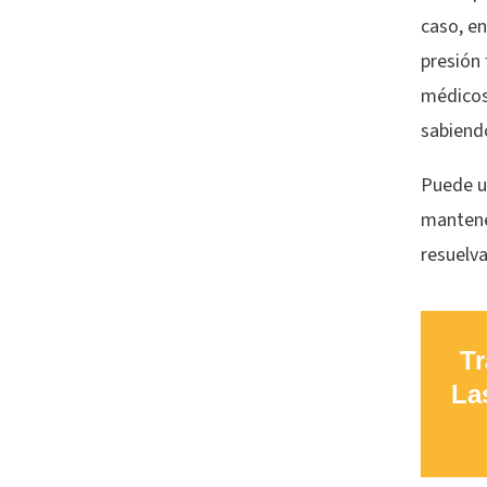
caso, en
presión 
médicos
sabiendo
Puede u
mantene
resuelva
Tr
La