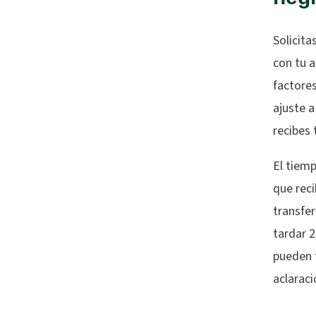
Solicita
con tu 
factores
ajuste a
recibes 
El tiem
que rec
transfer
tardar 
pueden 
aclarac