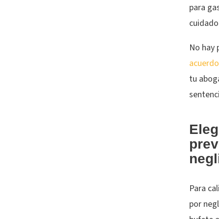
para gas
cuidado 
No hay 
acuerdo
tu abog
sentenci
Eleg
prev
negl
Para ca
por neg