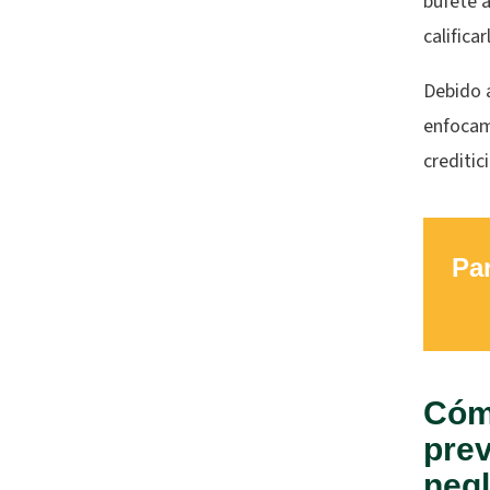
bufete 
califica
Debido a
enfocamo
creditic
Par
Cómo
prev
negl