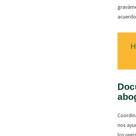
gravámen
acuerdo
H
Doc
abo
Coordin
nos ayud
los reg