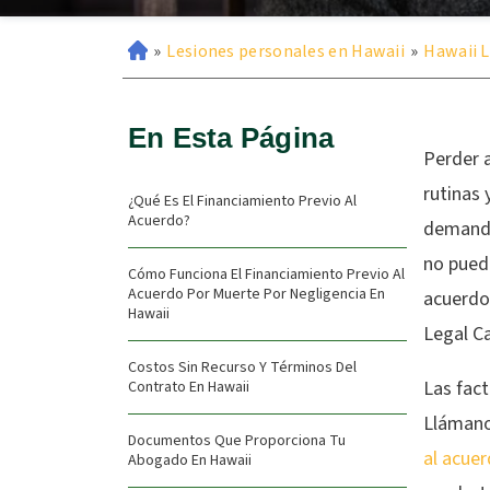
»
Lesiones personales en Hawaii
»
Hawaii L
En Esta Página
Perder a
rutinas 
¿Qué Es El Financiamiento Previo Al
Acuerdo?
demanda
no puede
Cómo Funciona El Financiamiento Previo Al
Acuerdo Por Muerte Por Negligencia En
acuerdo
Hawaii
Legal Ca
Costos Sin Recurso Y Términos Del
Las fact
Contrato En Hawaii
Llámano
Documentos Que Proporciona Tu
al acuer
Abogado En Hawaii