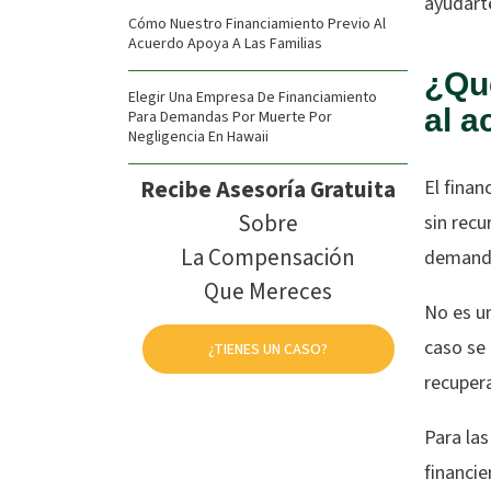
ayudarte
Cómo Nuestro Financiamiento Previo Al
Acuerdo Apoya A Las Familias
¿Qué
Elegir Una Empresa De Financiamiento
al 
Para Demandas Por Muerte Por
Negligencia En Hawaii
Recibe Asesoría Gratuita
El finan
Sobre
sin recu
La Compensación
demanda
Que Mereces
No es un
caso se 
¿TIENES UN CASO?
recuper
Para las
financie