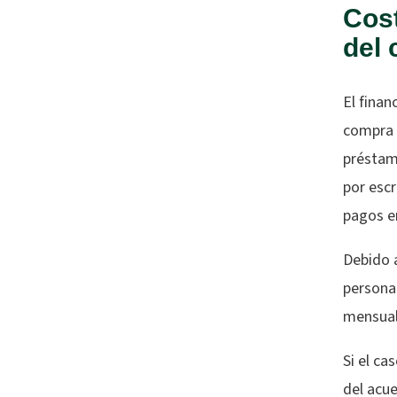
Cost
del 
El finan
compra 
préstam
por escr
pagos en
Debido a
personal
mensuale
Si el ca
del acu