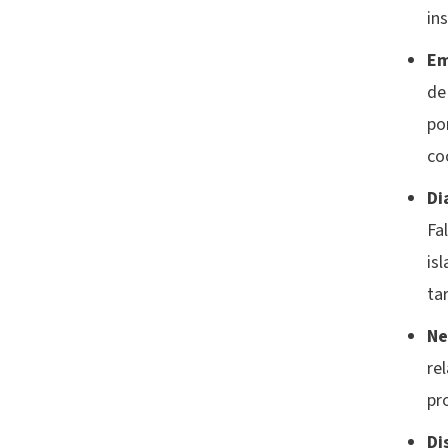
in
Em
de
po
co
Di
Fa
is
ta
Ne
re
pr
Di