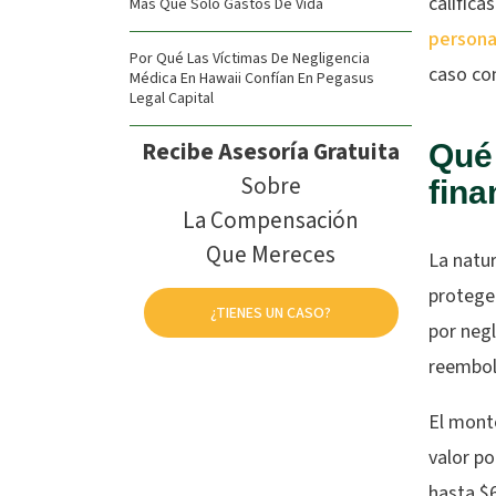
califica
Más Que Solo Gastos De Vida
persona
Por Qué Las Víctimas De Negligencia
caso co
Médica En Hawaii Confían En Pegasus
Legal Capital
Recibe Asesoría Gratuita
Qué 
Sobre
fina
La Compensación
Que Mereces
La natur
protege
¿TIENES UN CASO?
por neg
reembol
El monto
valor p
hasta $6