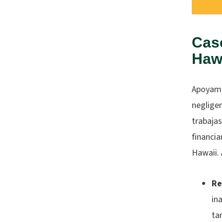
Cas
Haw
Apoyamo
negligen
trabajas
financi
Hawaii. 
Re
in
ta