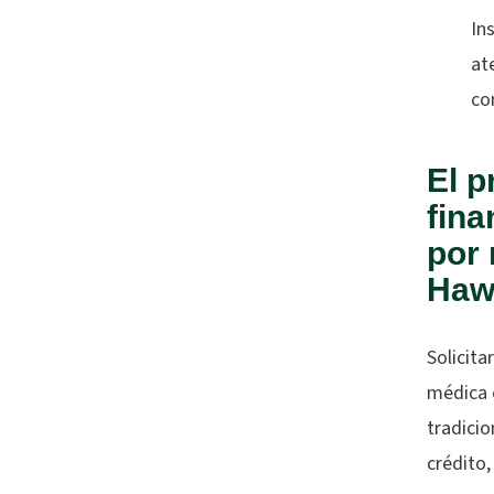
In
at
co
El p
fina
por 
Haw
Solicita
médica e
tradicio
crédito,