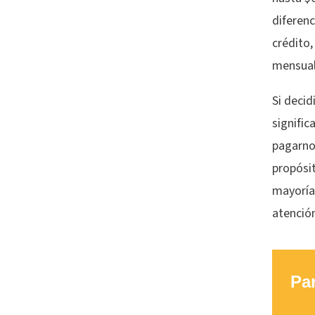
diferenc
crédito,
mensual
Si deci
signific
pagarnos
propósit
mayoría 
atenció
Par