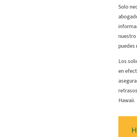
Solo nec
abogado
informa
nuestro 
puedes r
Los sol
en efec
asegura
retrasos
Hawaii.
H