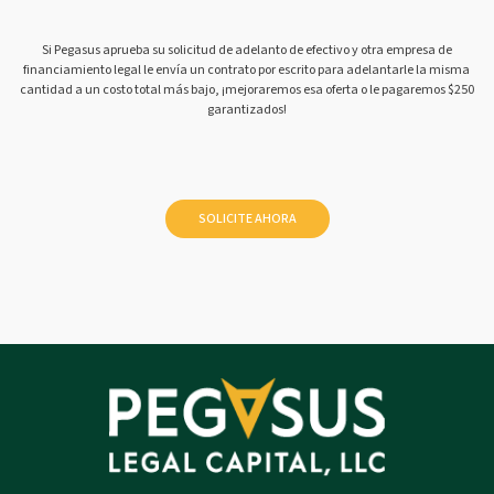
Si Pegasus aprueba su solicitud de adelanto de efectivo y otra empresa de
financiamiento legal le envía un contrato por escrito para adelantarle la misma
cantidad a un costo total más bajo, ¡mejoraremos esa oferta o le pagaremos $250
garantizados!