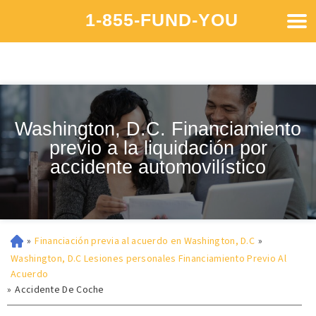
1-855-FUND-YOU
Washington, D.C. Financiamiento
previo a la liquidación por
accidente automovilístico
»
Financiación previa al acuerdo en Washington, D.C
»
Washington, D.C Lesiones personales Financiamiento Previo Al
Acuerdo
»
Accidente De Coche