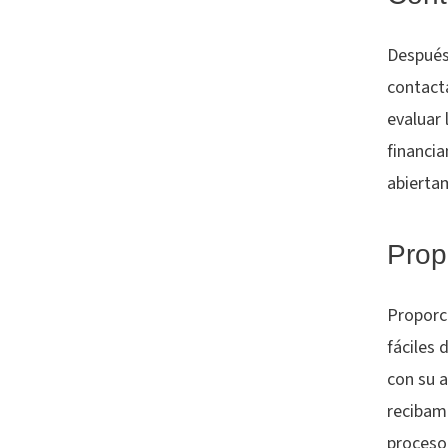
Después 
contact
evaluar 
financi
abierta
Prop
Proporc
fáciles 
con su 
recibam
proceso