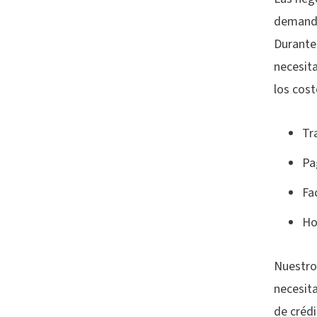
demanda
Durante
necesita
los cost
Tr
Pa
Fa
Ho
Nuestro
necesita
de créd