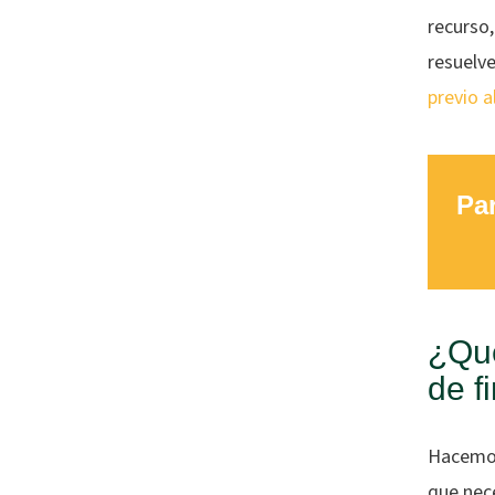
recurso
resuelv
previo a
Par
¿Qué
de f
Hacemos
que nec