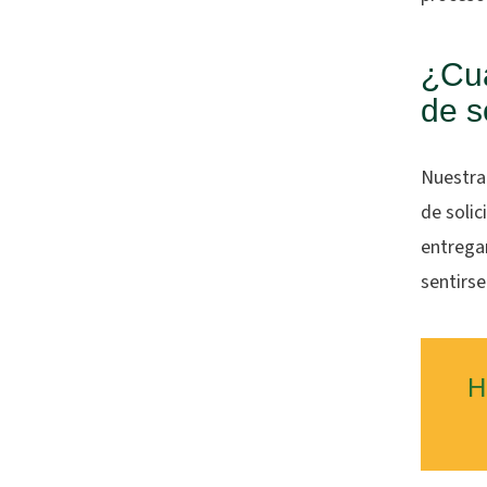
¿Cuá
de s
Nuestra
de solic
entregar
sentirse
H