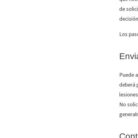
de solic
decisió
Los paso
Envia
Puede ap
deberá 
lesione
No solic
general
Cont