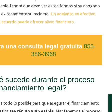
, solo tendrá que devolver estos fondos si su abogado
e exitosamente su reclamo.
Un adelanto en efectivo
l acuerdo puede ofrecer alivio financiero
.
a una consulta legal gratuita
855-
386-3968
 sucede durante el proceso
inanciamiento legal?
 todo lo posible para que asegurar el financiamiento
esita sea
rápido y sin estrés
. Mantenemos el proceso