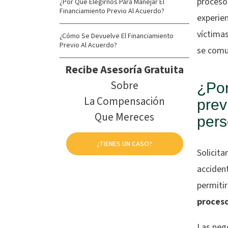
proceso 
¿Por Qué Elegirnos Para Manejar El
Financiamiento Previo Al Acuerdo?
experie
víctimas
¿Cómo Se Devuelve El Financiamiento
Previo Al Acuerdo?
se comu
Recibe Asesoría Gratuita
Sobre
¿Por
La Compensación
prev
Que Mereces
pers
¿TIENES UN CASO?
Solicita
acciden
permitir
proceso
Las nego