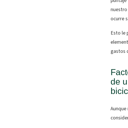
puntaje 
nuestro 
ocurre s
Esto le 
element
gastos d
Fact
de u
bici
Aunque 
conside