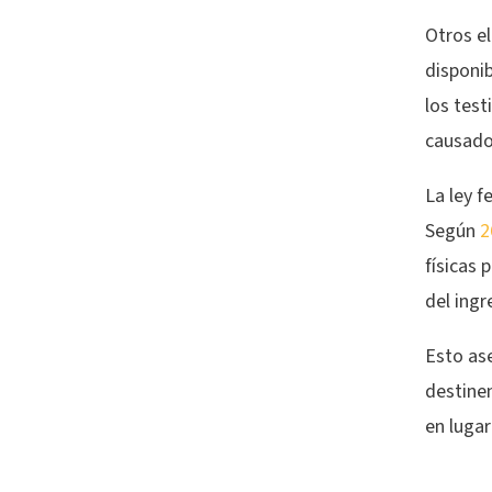
Otros e
disponib
los test
causados
La ley 
Según
2
físicas
del ingr
Esto as
destine
en lugar