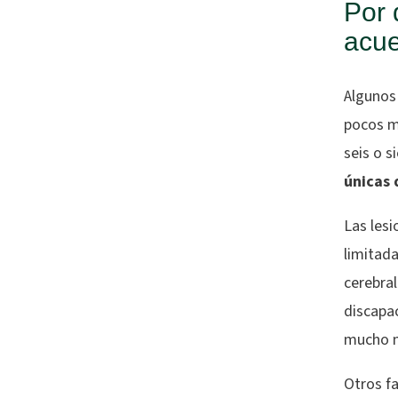
Por 
acue
Algunos 
pocos mi
seis o s
únicas 
Las les
limitada
cerebral
discapa
mucho 
Otros fa