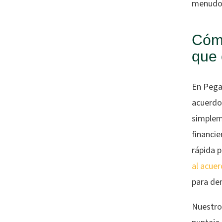
menudo e
Cómo
que 
En Pega
acuerdo 
simpleme
financi
rápida 
al acuer
para de
Nuestros