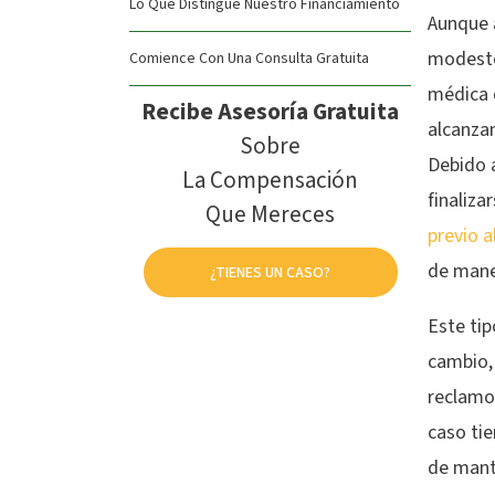
Lo Que Distingue Nuestro Financiamiento
Aunque 
modesto
Comience Con Una Consulta Gratuita
médica 
Recibe Asesoría Gratuita
alcanzan
Sobre
Debido 
La Compensación
finaliza
Que Mereces
previo a
de mane
¿TIENES UN CASO?
Este tip
cambio, 
reclamo,
caso tie
de mant