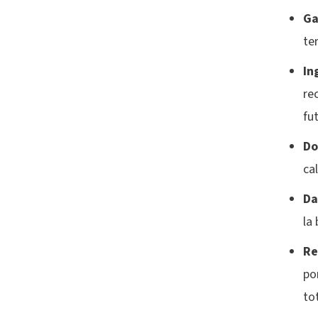
Ga
te
In
re
fu
Do
ca
Da
la
Re
po
to