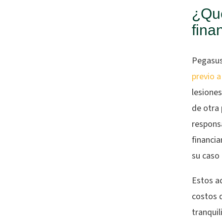
¿Qué
fina
Pegasus
previo a
lesiones
de otra
respons
financi
su caso
Estos a
costos 
tranquil