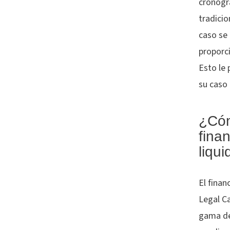
cronogr
tradicio
caso se 
proporc
Esto le 
su caso 
¿Cóm
finan
liqu
El finan
Legal Ca
gama de