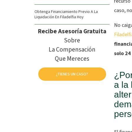
recurso 
caso, n
Obtenga Financiamiento Previo A La
Liquidación En Filadelfia Hoy
No caig
Recibe Asesoría Gratuita
Filadelf
Sobre
financi
La Compensación
solo 24
Que Mereces
¿Por
¿TIENES UN CASO?
a la
alte
dema
pers