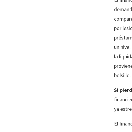
El finan
demanda
compara
por lesi
préstamo
un nivel
la liqui
proviene
bolsillo.
Si pier
financi
ya estre
El finan