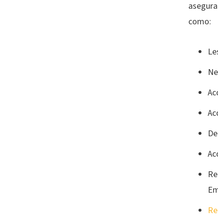
asegura
como:
Le
Ne
Ac
Ac
De
Ac
Re
Em
Re