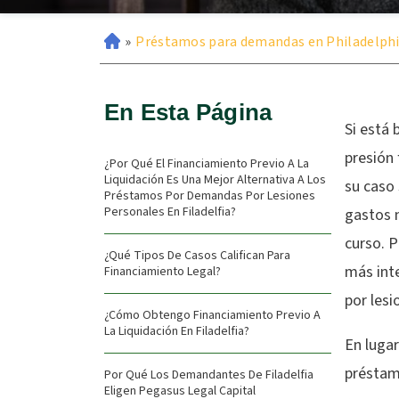
»
Préstamos para demandas en Philadelph
En Esta Página
Si está 
presión
¿Por Qué El Financiamiento Previo A La
Liquidación Es Una Mejor Alternativa A Los
su caso 
Préstamos Por Demandas Por Lesiones
Personales En Filadelfia?
gastos 
curso. P
¿Qué Tipos De Casos Califican Para
más int
Financiamiento Legal?
por lesi
¿Cómo Obtengo Financiamiento Previo A
La Liquidación En Filadelfia?
En luga
préstamo
Por Qué Los Demandantes De Filadelfia
Eligen Pegasus Legal Capital