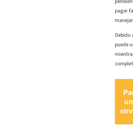
pendien
pagar fa
manejar
Debido a
puede u
mientra
complet
Pa
un
sir