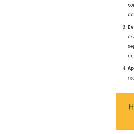
co
do
Ev
ex
se
de
Ap
re
H