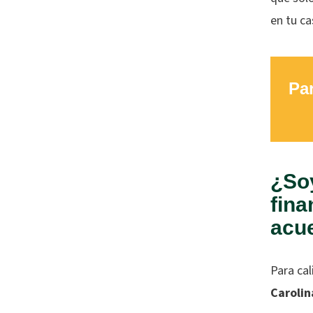
en tu ca
Par
¿Soy
fina
acu
Para cal
Carolin