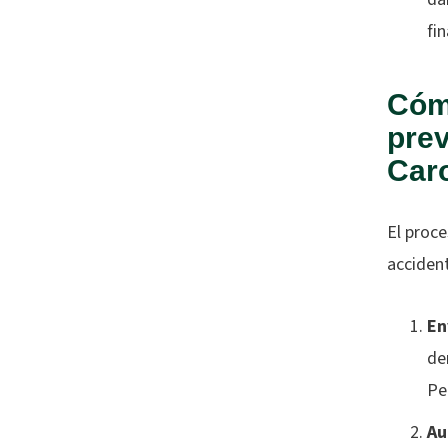
fi
Cómo
prev
Caro
El proce
accident
En
de
Pe
Au