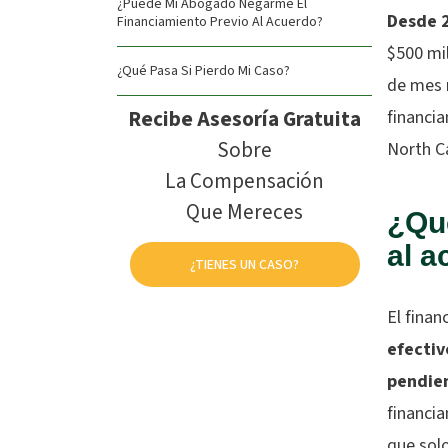
¿Puede Mi Abogado Negarme El
Desde 
Financiamiento Previo Al Acuerdo?
$500 mil
¿Qué Pasa Si Pierdo Mi Caso?
de mes 
Recibe Asesoría Gratuita
financi
Sobre
North Ca
La Compensación
Que Mereces
¿Qué
al 
¿TIENES UN CASO?
El finan
efectiv
pendie
financia
que solo