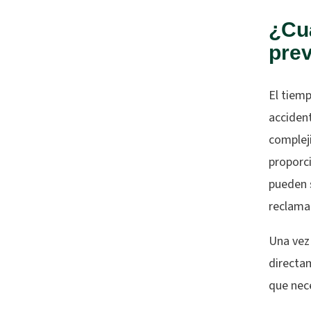
¿Cuá
prev
El tiemp
acciden
complej
proporci
pueden 
reclama
Una vez
directa
que nec