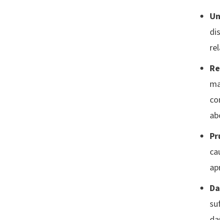
Un
di
re
Re
ma
co
ab
Pr
ca
ap
Da
su
da