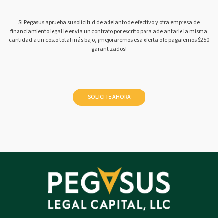
Si Pegasus aprueba su solicitud de adelanto de efectivo y otra empresa de
financiamiento legal le envía un contrato por escrito para adelantarle la misma
cantidad a un costo total más bajo, ¡mejoraremos esa oferta o le pagaremos $250
garantizados!